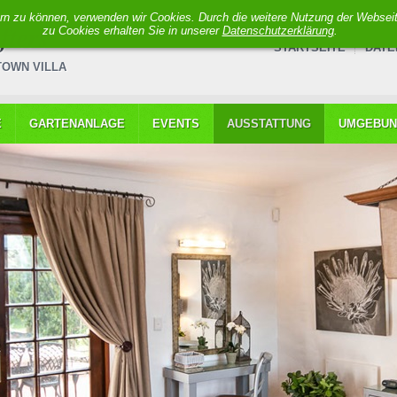
sern zu können, verwenden wir Cookies. Durch die weitere Nutzung der Webse
fters
zu Cookies erhalten Sie in unserer
Datenschutzerklärung
.
STARTSEITE
DATE
TOWN VILLA
E
GARTENANLAGE
EVENTS
AUSSTATTUNG
UMGEBU